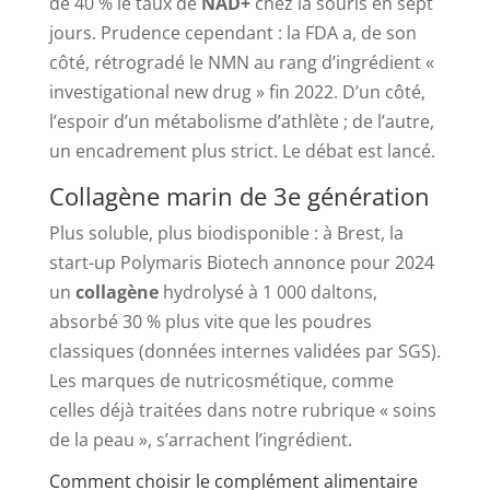
de 40 % le taux de
NAD+
chez la souris en sept
jours. Prudence cependant : la FDA a, de son
côté, rétrogradé le NMN au rang d’ingrédient «
investigational new drug » fin 2022. D’un côté,
l’espoir d’un métabolisme d’athlète ; de l’autre,
un encadrement plus strict. Le débat est lancé.
Collagène marin de 3e génération
Plus soluble, plus biodisponible : à Brest, la
start-up Polymaris Biotech annonce pour 2024
un
collagène
hydrolysé à 1 000 daltons,
absorbé 30 % plus vite que les poudres
classiques (données internes validées par SGS).
Les marques de nutricosmétique, comme
celles déjà traitées dans notre rubrique « soins
de la peau », s’arrachent l’ingrédient.
Comment choisir le complément alimentaire